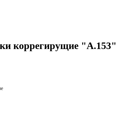
ьки коррегирущие "А.153"
ие